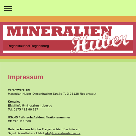
Regenstauf bei Regensburg
Impressum
Verantwortlich
:
Maximiian Huber, Diesenbacher Straße 7, D-93128 Regenstauf
Kontakt
:
EMail
info@mineralien-huber.de
Tel. 0175 / 82 66 717
USt.-ID / Wirtschaftsidentifikationsnummer
:
DE 294 113 508
Datenschutzrechtliche Fragen
richten Sie bitte an,
Sigrid Beier-Huber - EMail
info@mineralien-huber.de