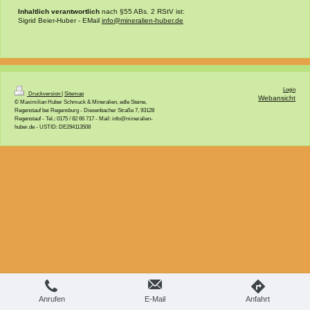
Inhaltlich verantwortlich
nach §55 ABs. 2 RStV ist:
Sigrid Beier-Huber - EMail
info@mineralien-huber.de
Login
Druckversion
|
Sitemap
Webansicht
© Maximilian Huber Schmuck & Mineralien, edle Steine,
Regenstauf bei Regensburg - Diesenbacher Straße 7, 93128
Regenstauf - Tel.: 0175 / 82 66 717 - Mail: info@mineralien-
huber.de - USTID: DE294113508
Anrufen
E-Mail
Anfahrt