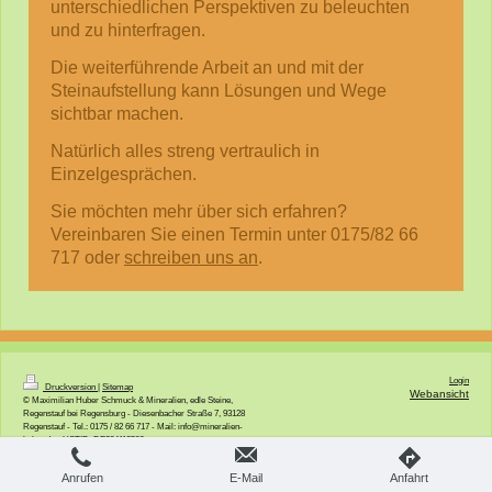
unterschiedlichen Perspektiven zu beleuchten
und zu hinterfragen.
Die weiterführende Arbeit an und mit der
Steinaufstellung kann Lösungen und Wege
sichtbar machen.
Natürlich alles streng vertraulich in
Einzelgesprächen.
Sie möchten mehr über sich erfahren?
Vereinbaren Sie einen Termin unter 0175/82 66
717 oder
schreiben uns an
.
Login
Druckversion
|
Sitemap
Webansicht
© Maximilian Huber Schmuck & Mineralien, edle Steine,
Regenstauf bei Regensburg - Diesenbacher Straße 7, 93128
Regenstauf - Tel.: 0175 / 82 66 717 - Mail: info@mineralien-
huber.de - USTID: DE294113508
Anrufen
E-Mail
Anfahrt